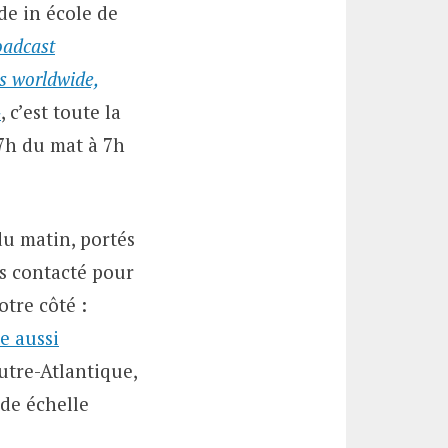
de in école de
oadcast
ps worldwide,
»
, c’est toute la
 7h du mat à 7h
du matin, portés
ns contacté pour
otre côté :
e aussi
utre-Atlantique,
nde échelle