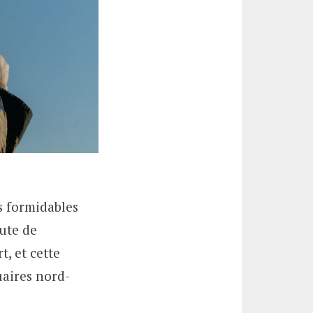
s formidables
oute de
t, et cette
uaires nord-