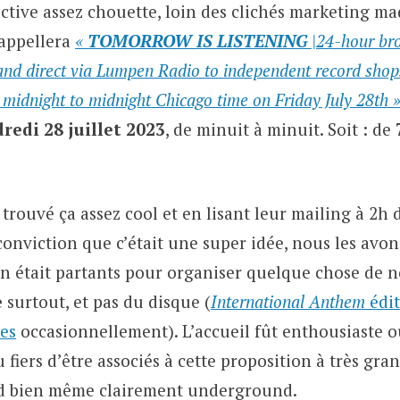
ctive assez chouette, loin des clichés marketing ma
appellera
«
TOMORROW IS LISTENING
|24-hour br
 and direct via Lumpen Radio to independent record sho
 midnight to midnight Chicago time on Friday July 28th 
redi 28 juillet
2023
, de minuit à minuit. Soit : de
trouvé ça assez cool et en lisant leur mailing à 2h 
a conviction que c’était une super idée, nous les avo
on était partants pour organiser quelque chose de n
e
surtout, et pas du disque (
International Anthem
édit
es
occasionnellement). L’accueil fût enthousiaste o
u fiers d’être associés à cette proposition à très gra
d bien même clairement underground.