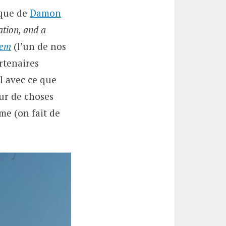
sque de
Damon
tion, and a
hem
(l’un de nos
rtenaires
l avec ce que
our de choses
me (on fait de