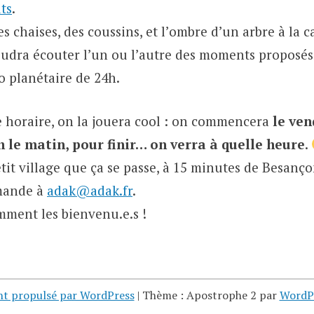
ts
.
des chaises, des coussins, et l’ombre d’un arbre à l
voudra écouter l’un ou l’autre des moments proposés
o planétaire de 24h.
e horaire, on la jouera cool : on commencera
le ven
0h le matin, pour finir… on verra à quelle heure
.
tit village que ça se passe, à 15 minutes de Besanç
emande à
adak@adak.fr
.
mment les bienvenu.e.s !
nt propulsé par WordPress
|
Thème : Apostrophe 2 par
WordP