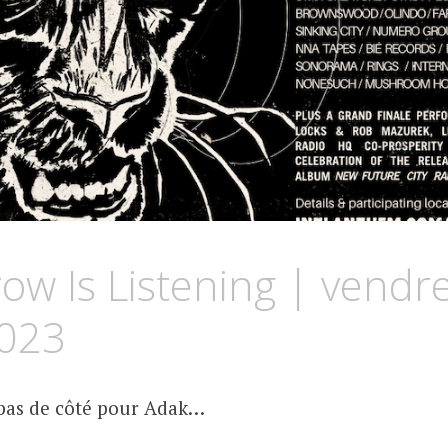
w Is Listening | vendr
2023
 pas de côté pour Adak…