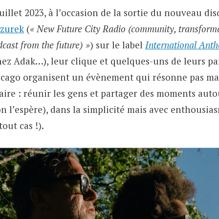
uillet 2023, à l’occasion de la sortie du nouveau di
zurek
(
« New Future City Radio (community, transforma
dcast from the future) »
) sur le label
International Ant
chez Adak…), leur clique et quelques-uns de leurs pa
icago organisent un évènement qui résonne pas ma
aire : réunir les gens et partager des moments aut
n l’espère), dans la simplicité mais avec enthousias
out cas !).