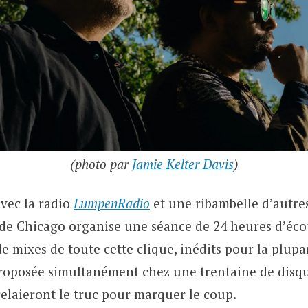
(photo par
Jamie Kelter Davis
)
avec la radio
LumpenRadio
et une ribambelle d’autre
e de Chicago organise une séance de 24 heures d’éc
e mixes de toute cette clique, inédits pour la plupar
proposée simultanément chez une trentaine de disq
relaieront le truc pour marquer le coup.