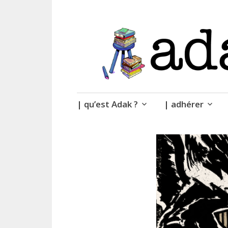
| des livres.
adak
Accéder
| qu’est Adak ?
| adhérer
au
contenu