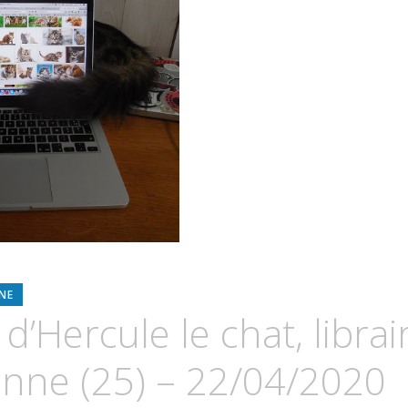
NE
d’Hercule le chat, librai
nne (25) – 22/04/2020