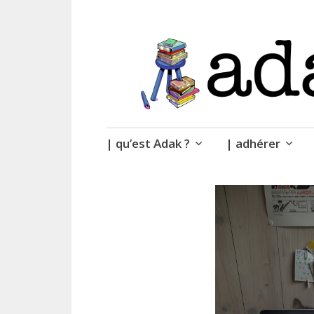
| des livres.
adak
Accéder
| qu’est Adak ?
| adhérer
au
contenu