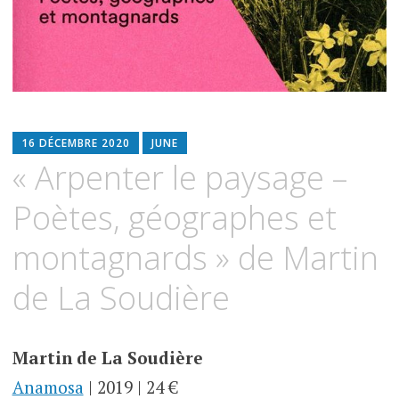
16 DÉCEMBRE 2020
JUNE
« Arpenter le paysage –
Poètes, géographes et
montagnards » de Martin
de La Soudière
Martin de La Soudière
Anamosa
| 2019 | 24 €