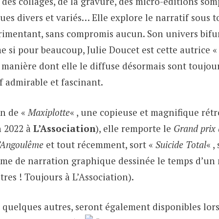
: des collages, de la gravure, des micro-éditions so
es divers et variés… Elle explore le narratif sous t
rimentant, sans compromis aucun. Son univers bif
me si pour beaucoup, Julie Doucet est cette autrice « 
a manière dont elle le diffuse désormais sont toujo
f admirable et fascinant.
on de «
Maxiplotte
« , une copieuse et magnifique rét
n 2022 à
L’Association
), elle remporte le
Grand prix 
d’Angoulême
et tout récemment, sort «
Suicide Total
« ,
rme de narration graphique dessinée le temps d’un
tres ! Toujours à L’Association).
t quelques autres, seront également disponibles lo