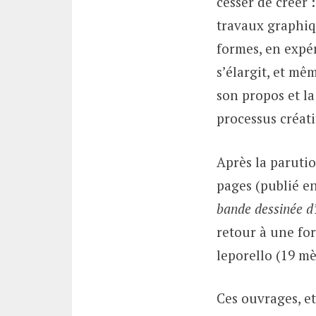
cesser de créer 
travaux graphiqu
formes, en expé
s’élargit, et mê
son propos et l
processus créati
Après la paruti
pages (publié e
bande dessinée 
retour à une fo
leporello (19 mè
Ces ouvrages, e