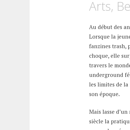
Arts, B
Au début des ann
Lorsque la jeun
fanzines trash, 
choque, elle sur
travers le mond
underground fém
les limites de l
son époque.
Mais lasse d’un 
siècle la prati