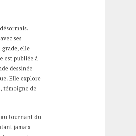
 désormais.
avec ses
 grade, elle
le est publiée à
nde dessinée
e. Elle explore
s, témoigne de
e au tournant du
utant jamais