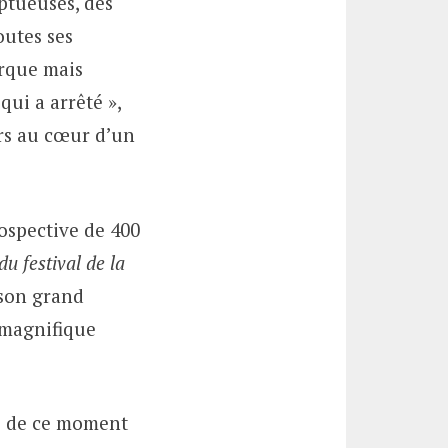
mptueuses, des
outes ses
urque mais
qui a arrêté »,
urs au cœur d’un
rospective de 400
du festival de la
 son grand
 magnifique
rs de ce moment