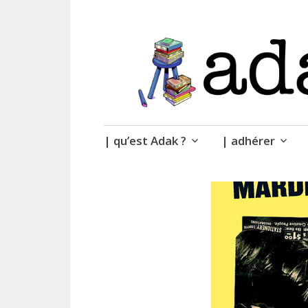
| des livres.
adak
Accéder
| qu’est Adak ?
| adhérer
au
contenu