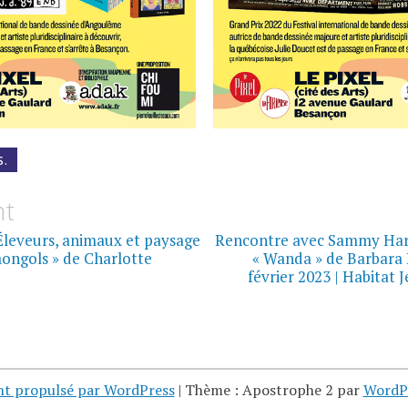
S.
on
nt
Éleveurs, animaux et paysage
Rencontre avec Sammy Har
mongols » de Charlotte
« Wanda » de Barbara 
février 2023 | Habitat 
nt propulsé par WordPress
|
Thème : Apostrophe 2 par
WordP