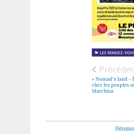
LES RENDEZ-VOU
Navigati
Précéde
de
« Nomad’s land – 
chez les peuples 
l’article
Marchina
Fièreme