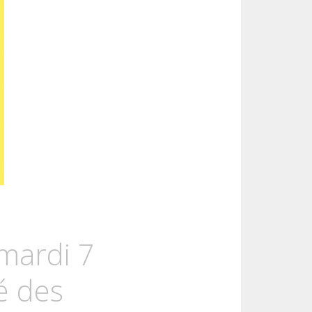
 mardi 7
té des