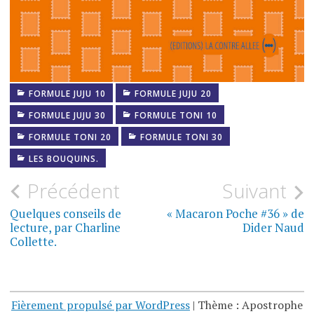
FORMULE JUJU 10
FORMULE JUJU 20
FORMULE JUJU 30
FORMULE TONI 10
FORMULE TONI 20
FORMULE TONI 30
LES BOUQUINS.
Navigation
Précédent
Suivant
de
Quelques conseils de
« Macaron Poche #36 » de
lecture, par Charline
Dider Naud
l’article
Collette.
Fièrement propulsé par WordPress
|
Thème : Apostrophe