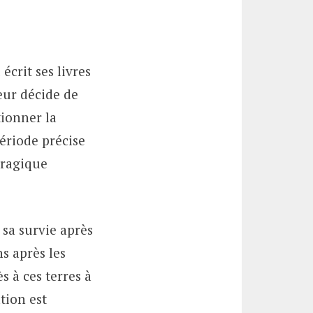
écrit ses livres
eur décide de
tionner la
ériode précise
 tragique
 sa survie après
ns après les
s à ces terres à
tion est