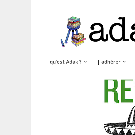
| des livres.
adak
Accéder
| qu’est Adak ?
| adhérer
au
contenu