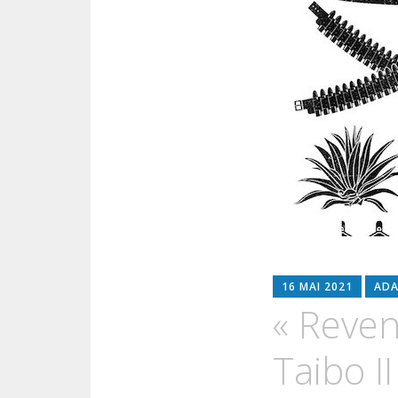
16 MAI 2021
ADA
« Reven
Taibo II