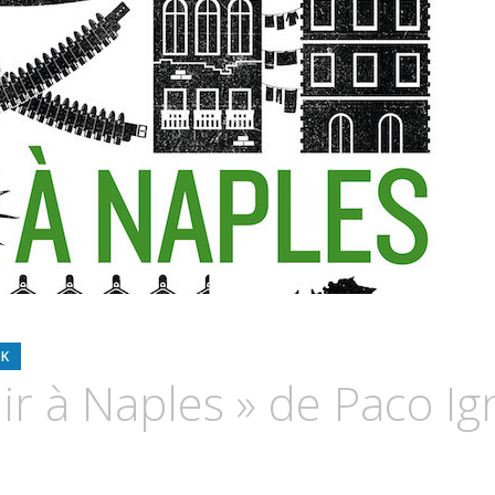
K
ir à Naples » de Paco Ig