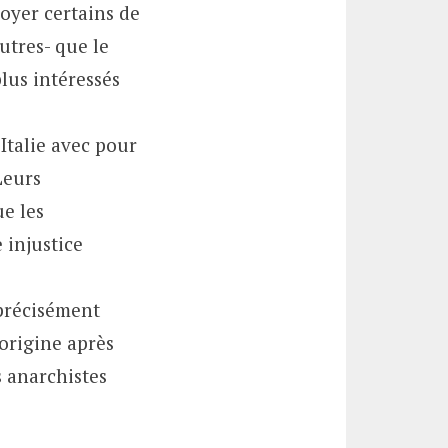
voyer certains de
utres- que le
plus intéressés
Italie avec pour
Leurs
ue les
 injustice
 précisément
’origine après
s anarchistes